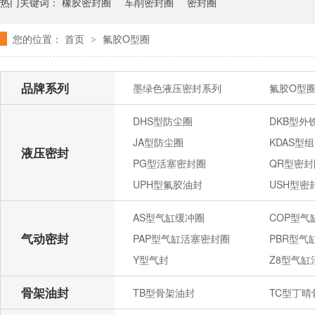
热门关键词：
橡胶密封圈
车削密封圈
密封圈
您的位置：
首页
氟胶O型圈
>
品牌系列
墨绿色液压密封系列
氟胶O型
DHS型防尘圈
DKB型外
JA型防尘圈
KDAS型
液压密封
PG型活塞密封圈
QR型密封
UPH型氟胶油封
USH型密
AS型气缸缓冲圈
COP型
气动密封
PAP型气缸活塞密封圈
PBR型气
Y型气封
Z8型气缸
骨架油封
TB型骨架油封
TC型丁晴