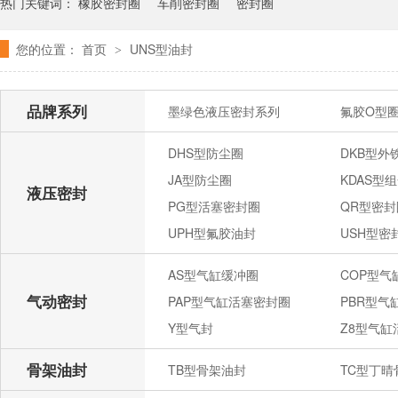
热门关键词：
橡胶密封圈
车削密封圈
密封圈
您的位置：
首页
UNS型油封
>
品牌系列
墨绿色液压密封系列
氟胶O型
DHS型防尘圈
DKB型外
JA型防尘圈
KDAS型
液压密封
PG型活塞密封圈
QR型密封
UPH型氟胶油封
USH型密
AS型气缸缓冲圈
COP型
气动密封
PAP型气缸活塞密封圈
PBR型气
Y型气封
Z8型气缸
骨架油封
TB型骨架油封
TC型丁晴