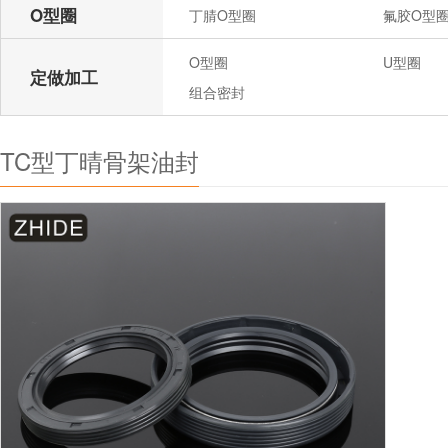
O型圈
丁腈O型圈
氟胶O型
O型圈
U型圈
定做加工
组合密封
TC型丁晴骨架油封