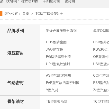
热门关键词：
橡胶密封圈
车削密封圈
密封圈
您的位置：
首页
TC型丁晴骨架油封
>
品牌系列
墨绿色液压密封系列
氟胶O型
DHS型防尘圈
DKB型外
JA型防尘圈
KDAS型
液压密封
PG型活塞密封圈
QR型密封
UPH型氟胶油封
USH型密
AS型气缸缓冲圈
COP型
气动密封
PAP型气缸活塞密封圈
PBR型气
Y型气封
Z8型气缸
骨架油封
TB型骨架油封
TC型丁晴