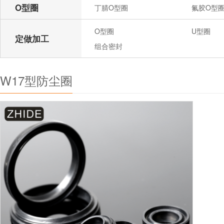
O型圈
丁腈O型圈
氟胶O型
O型圈
U型圈
定做加工
组合密封
W17型防尘圈