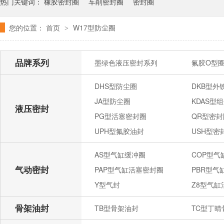
热门关键词：
橡胶密封圈
车削密封圈
密封圈
您的位置：
首页
W17型防尘圈
>
品牌系列
墨绿色液压密封系列
氟胶O型
DHS型防尘圈
DKB型外
JA型防尘圈
KDAS型
液压密封
PG型活塞密封圈
QR型密封
UPH型氟胶油封
USH型密
AS型气缸缓冲圈
COP型
气动密封
PAP型气缸活塞密封圈
PBR型气
Y型气封
Z8型气缸
骨架油封
TB型骨架油封
TC型丁晴