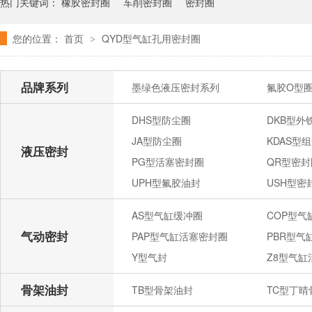
热门关键词：
橡胶密封圈
车削密封圈
密封圈
您的位置：
首页
QYD型气缸孔用密封圈
>
品牌系列
墨绿色液压密封系列
氟胶O型
DHS型防尘圈
DKB型外
JA型防尘圈
KDAS型
液压密封
PG型活塞密封圈
QR型密封
UPH型氟胶油封
USH型密
AS型气缸缓冲圈
COP型
气动密封
PAP型气缸活塞密封圈
PBR型气
Y型气封
Z8型气缸
骨架油封
TB型骨架油封
TC型丁晴