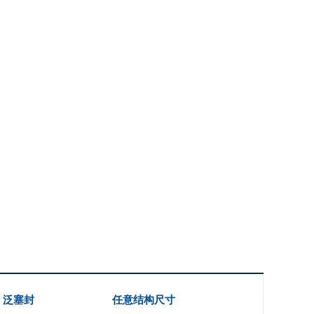
泛塞封
任意结构尺寸