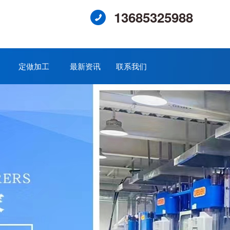
13685325988
定做加工
最新资讯
联系我们