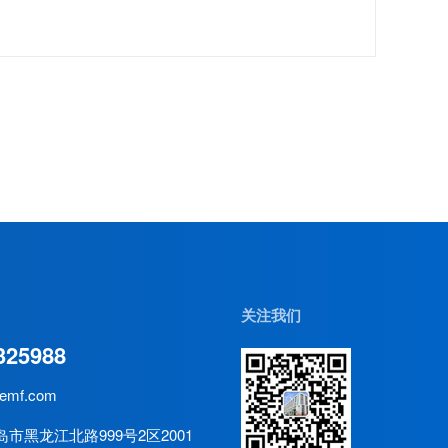
关注我们
325988
emf.com
市黑龙江北路999号2区2001