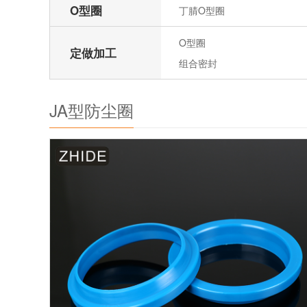
O型圈
丁腈O型圈
O型圈
定做加工
组合密封
JA型防尘圈