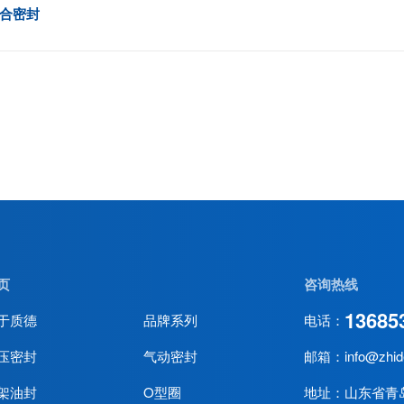
合密封
页
咨询热线
13685
于质德
品牌系列
电话：
压密封
气动密封
邮箱：info@zhid
架油封
O型圈
地址：山东省青岛