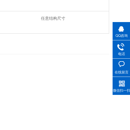
任意结构尺寸
QQ咨询
电话
在线留言
微信扫一