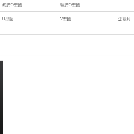
氟胶O型圈
硅胶O型圈
U型圈
V型圈
泛塞封