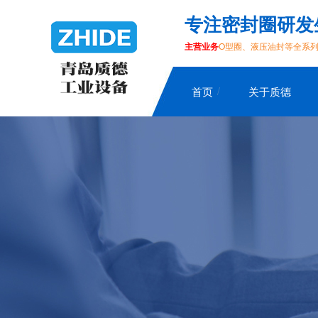
专注密封圈研发
主营业务
O型圈、液压油封等全系
首页
关于质德