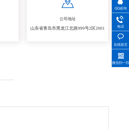
QQ咨询
公司地址
电话
山东省青岛市黑龙江北路999号2区2001
在线留言
微信扫一