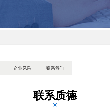
企业风采
联系我们
联系质德