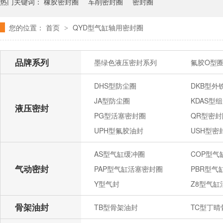
热门关键词：
橡胶密封圈
车削密封圈
密封圈
您的位置：
首页
QYD型气缸轴用密封圈
>
品牌系列
墨绿色液压密封系列
氟胶O型
DHS型防尘圈
DKB型外
JA型防尘圈
KDAS型
液压密封
PG型活塞密封圈
QR型密封
UPH型氟胶油封
USH型密
AS型气缸缓冲圈
COP型
气动密封
PAP型气缸活塞密封圈
PBR型气
Y型气封
Z8型气缸
骨架油封
TB型骨架油封
TC型丁晴