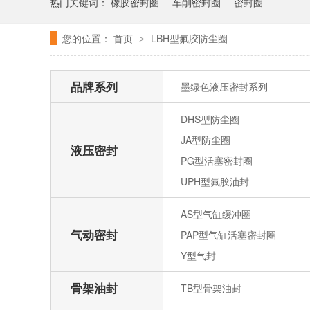
热门关键词：
橡胶密封圈
车削密封圈
密封圈
您的位置：
首页
LBH型氟胶防尘圈
>
品牌系列
墨绿色液压密封系列
DHS型防尘圈
JA型防尘圈
液压密封
PG型活塞密封圈
UPH型氟胶油封
AS型气缸缓冲圈
气动密封
PAP型气缸活塞密封圈
Y型气封
骨架油封
TB型骨架油封