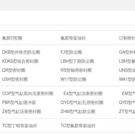
氟胶O型圈
氟胶骨架油封
订制密
DKB型外铁壳防尘圈
FJ型防尘圈
GA型外
KDAS型组合密封圈
LBH型丁腈防尘圈
LBH型
QR型密封圈
RS型轴用密封圈
UNS型
USH型密封圈
W17型防尘圈
WA1型
COP型气缸双向活塞密封圈
E4型气缸活塞密封圈
EM型
PBR型气缸缓冲器
QYD型气缸孔用密封圈
QYD型
Z8型气缸活塞密封圈
ZHM型气缸防尘圈
ZT型气
TC型丁晴骨架油封
TC型氟胶骨架油封