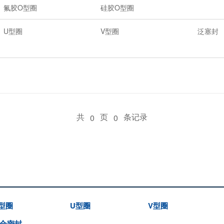
氟胶O型圈
硅胶O型圈
U型圈
V型圈
泛塞封
共
页
条记录
0
0
型圈
U型圈
V型圈
合密封