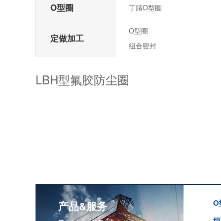
O型圈
丁腈O型圈
O型圈
定做加工
组合密封
LBH型氟胶防尘圈
O
产品&服务
组