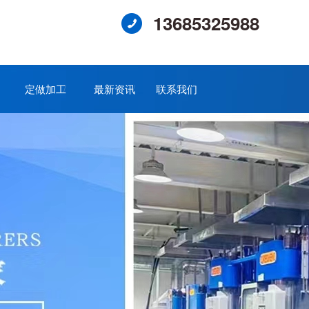
13685325988
定做加工
最新资讯
联系我们