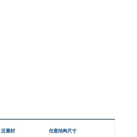
泛塞封
任意结构尺寸