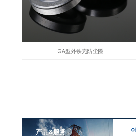
GA型外铁壳防尘圈
O
产品&服务