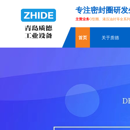
专注密封圈研发
主营业务
O型圈、液压油封等全系
首页
关于质德