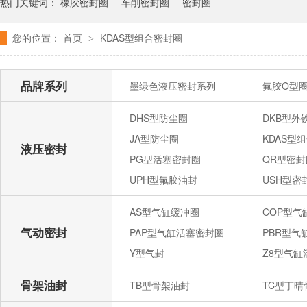
热门关键词：
橡胶密封圈
车削密封圈
密封圈
您的位置：
首页
KDAS型组合密封圈
>
品牌系列
墨绿色液压密封系列
氟胶O型
DHS型防尘圈
DKB型外
JA型防尘圈
KDAS型
液压密封
PG型活塞密封圈
QR型密封
UPH型氟胶油封
USH型密
AS型气缸缓冲圈
COP型
气动密封
PAP型气缸活塞密封圈
PBR型气
Y型气封
Z8型气缸
骨架油封
TB型骨架油封
TC型丁晴